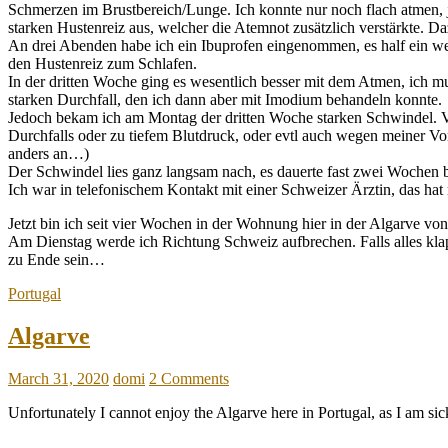
Schmerzen im Brustbereich/Lunge. Ich konnte nur noch flach atmen, j
starken Hustenreiz aus, welcher die Atemnot zusätzlich verstärkte.
An drei Abenden habe ich ein Ibuprofen eingenommen, es half ein w
den Hustenreiz zum Schlafen.
In der dritten Woche ging es wesentlich besser mit dem Atmen, ich m
starken Durchfall, den ich dann aber mit Imodium behandeln konnte.
Jedoch bekam ich am Montag der dritten Woche starken Schwindel. V
Durchfalls oder zu tiefem Blutdruck, oder evtl auch wegen meiner Vo
anders an…)
Der Schwindel lies ganz langsam nach, es dauerte fast zwei Wochen b
Ich war in telefonischem Kontakt mit einer Schweizer Ärztin, das hat
Jetzt bin ich seit vier Wochen in der Wohnung hier in der Algarve von
Am Dienstag werde ich Richtung Schweiz aufbrechen. Falls alles kla
zu Ende sein…
Portugal
Algarve
March 31, 2020
domi
2 Comments
Unfortunately I cannot enjoy the Algarve here in Portugal, as I am s