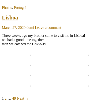
Photos
,
Portugal
Lisboa
March 27, 2020
domi
Leave a comment
Three weeks ago my brother came to visit me in Lisboa!
we had a good time together.
then we catched the Covid-19…
Posts
1
2
…
49
Next →