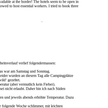
available at the border! The hotels seem to be open in
wed to host essential workers. I tried to book three
eitsverlauf verlief folgendermassen:
as war am Samstag und Sonntag.
eider wurden an diesem Tag alle Campingplätze
ild‘ gezeltet.
atur (aber vermutlich kein Fieber).
 sei nicht erlaubt. Daher bin ich nach Süden
zen und jeweils abends erhöhte Temperatur. Dazu
folgende Woche schlimmer, mit leichten