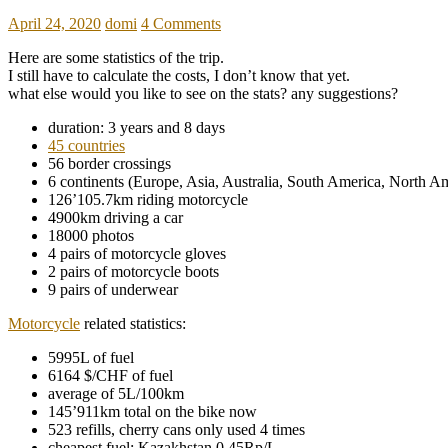
April 24, 2020
domi
4 Comments
Here are some statistics of the trip.
I still have to calculate the costs, I don’t know that yet.
what else would you like to see on the stats? any suggestions?
duration: 3 years and 8 days
45 countries
56 border crossings
6 continents (Europe, Asia, Australia, South America, North Am
126’105.7km riding motorcycle
4900km driving a car
18000 photos
4 pairs of motorcycle gloves
2 pairs of motorcycle boots
9 pairs of underwear
Motorcycle
related statistics:
5995L of fuel
6164 $/CHF of fuel
average of 5L/100km
145’911km total on the bike now
523 refills, cherry cans only used 4 times
cheapest fuel: Kazakhstan 0.45Rp/L