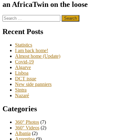
navigation
an AfricaTwin on the loose
Search
for:
Recent Posts
Statistics
I am back home!
Almost home (Update)
Covid-19
Algarve
Lisboa
DCT issue
New side panniers
Sintra
Nazaré
Categories
360° Photos
(7)
360° Videos
(2)
Albania
(2)
Argentina
(9)