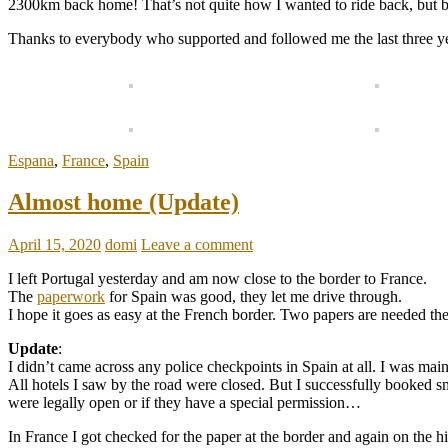
2300km back home! That’s not quite how I wanted to ride back, but b
Thanks to everybody who supported and followed me the last three yea
Espana
,
France
,
Spain
Almost home (Update)
April 15, 2020
domi
Leave a comment
I left Portugal yesterday and am now close to the border to France.
The
paperwork
for Spain was good, they let me drive through.
I hope it goes as easy at the French border. Two papers are needed the
Update
:
I didn’t came across any police checkpoints in Spain at all. I was mai
All hotels I saw by the road were closed. But I successfully booked sm
were legally open or if they have a special permission…
In France I got checked for the paper at the border and again on th