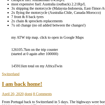
most expensive fuel: Australia (outback) 2.21Rp/L
3x shipping the motorcycle (Malaysia-Indonesia, East-Timor-A
2x flying the motorcycle (Australia-Chile, Canada-Morocco)
7 front & 8 back tyres
2x chain & sprockets replacements
7x oil change (no oil added between the changes!)
my ATW trip map. click to open in Google Maps
126105.7km on the trip counter
(started at 0 again after 100000)
145911km total on my AfricaTwin
Switzerland
I am back home!
April 20, 2020
domi
8 Comments
From Portugal back to Switzerland in 5 days. The highways were borin