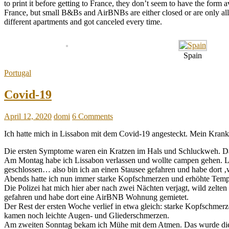
to print it before getting to France, they don’t seem to have the form 
France, but small B&Bs and AirBNBs are either closed or are only allo
different apartments and got canceled every time.
Spain
Portugal
Covid-19
April 12, 2020
domi
6 Comments
Ich hatte mich in Lissabon mit dem Covid-19 angesteckt. Mein Krankh
Die ersten Symptome waren ein Kratzen im Hals und Schluckweh. D
Am Montag habe ich Lissabon verlassen und wollte campen gehen. L
geschlossen… also bin ich an einen Stausee gefahren und habe dort ‚w
Abends hatte ich nun immer starke Kopfschmerzen und erhöhte Temper
Die Polizei hat mich hier aber nach zwei Nächten verjagt, wild zelten
gefahren und habe dort eine AirBNB Wohnung gemietet.
Der Rest der ersten Woche verlief in etwa gleich: starke Kopfschmer
kamen noch leichte Augen- und Gliederschmerzen.
Am zweiten Sonntag bekam ich Mühe mit dem Atmen. Das wurde die 