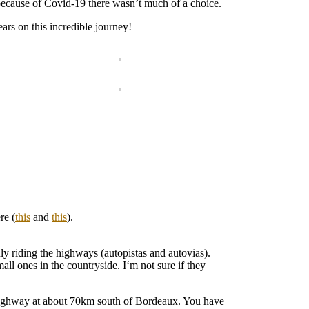
ecause of Covid-19 there wasn’t much of a choice.
rs on this incredible journey!
re (
this
and
this
).
nly riding the highways (autopistas and autovias).
all ones in the countryside. I‘m not sure if they
e highway at about 70km south of Bordeaux. You have